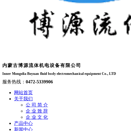
内蒙古博源流体机电设备有限公司
Inner Mongolia Boyuan fluid body electromechanical equipment Co., LTD
服务热线：
0472-5339906
网站首页
关于我们
公 司 简 介
企 业 致 辞
企 业 文 化
产品中心
新闻中心